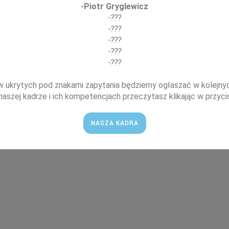
-Piotr Gryglewicz
-???
-???
-???
-???
-???
ukrytych pod znakami zapytania będziemy ogłaszać w kolejnyc
naszej kadrze i ich kompetencjach przeczytasz klikając w przycis
NASZA KADRA