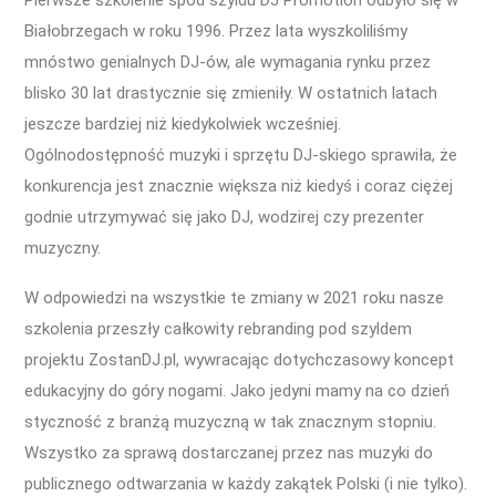
Pierwsze szkolenie spod szyldu DJ Promotion odbyło się w
Białobrzegach w roku 1996. Przez lata wyszkoliliśmy
mnóstwo genialnych DJ-ów, ale wymagania rynku przez
blisko 30 lat drastycznie się zmieniły. W ostatnich latach
jeszcze bardziej niż kiedykolwiek wcześniej.
Ogólnodostępność muzyki i sprzętu DJ-skiego sprawiła, że
konkurencja jest znacznie większa niż kiedyś i coraz ciężej
godnie utrzymywać się jako DJ, wodzirej czy prezenter
muzyczny.
W odpowiedzi na wszystkie te zmiany w 2021 roku nasze
szkolenia przeszły całkowity rebranding pod szyldem
projektu ZostanDJ.pl, wywracając dotychczasowy koncept
edukacyjny do góry nogami. Jako jedyni mamy na co dzień
styczność z branżą muzyczną w tak znacznym stopniu.
Wszystko za sprawą dostarczanej przez nas muzyki do
publicznego odtwarzania w każdy zakątek Polski (i nie tylko).