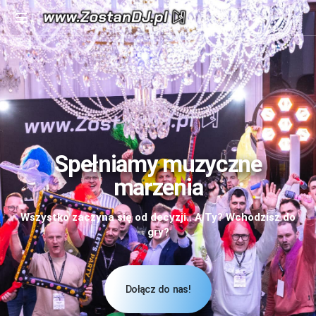
Spełniamy
muzyczne
marzenia
Spełniamy muzyczne
marzenia
Wszystko zaczyna się od decyzji.. A Ty? Wchodzisz do
gry?
Dołącz do nas!