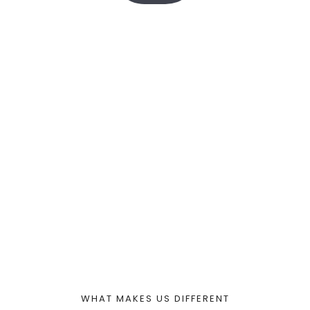
2000
+
30
 LAT
ABSOLWENTÓW
LAT DOŚWIADCZENIA
63
100
%
ZAKOŃCZONYCH EDYCJI
ZADOWOLENIA
WHAT MAKES US DIFFERENT