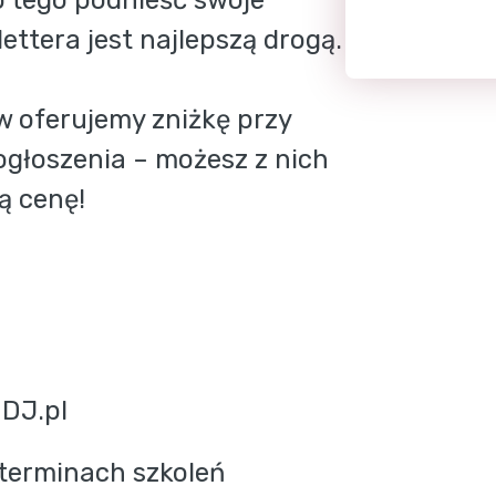
o tego podnieść swoje 
ettera jest najlepszą drogą. 
 oferujemy zniżkę przy 
ogłoszenia – możesz z nich 
ą cenę!
nDJ.pl
terminach szkoleń