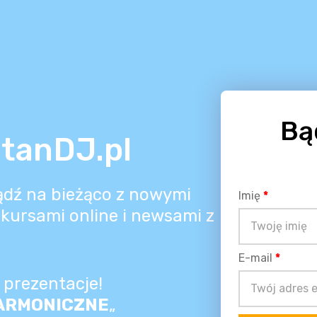
Bą
tanDJ.pl
bądź na bieżąco z nowymi 
Imię
*
kursami online i newsami z 
E-mail
*
prezentacje!
ARMONICZNE
„