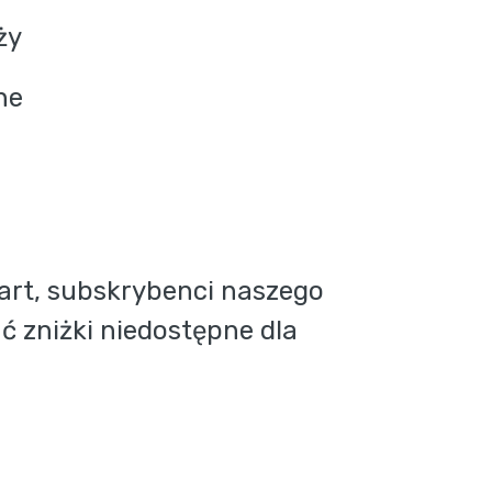
ży
ne
rt, subskrybenci naszego 
 zniżki niedostępne dla 