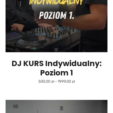
DJ KURS Indywidualny:
Poziom 1
500,00
zł
–
1999,00
zł