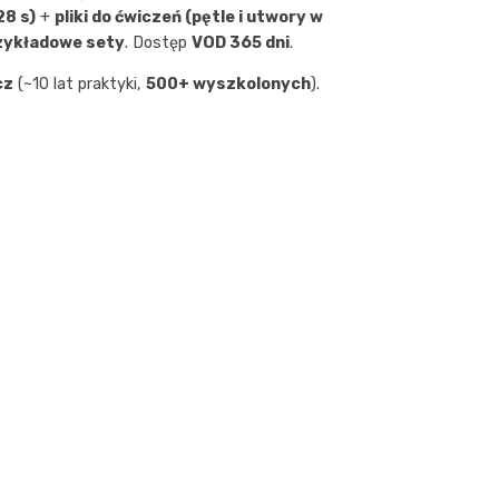
28 s)
+
pliki do ćwiczeń (pętle i utwory w
zykładowe sety
. Dostęp
VOD 365 dni
.
cz
(~10 lat praktyki,
500+ wyszkolonych
).