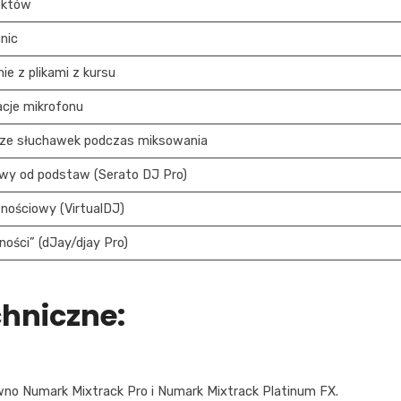
ektów
mnic
e z plikami z kursu
acje mikrofonu
 ze słuchawek podczas miksowania
wy od podstaw (Serato DJ Pro)
nościowy (VirtualDJ)
ności” (dJay/djay Pro)
hniczne:
wno Numark Mixtrack Pro i Numark Mixtrack Platinum FX.