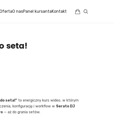
Oferta
O nas
Panel kursanta
Kontakt
o seta!
do seta!”
to energiczny kurs wideo, w którym
zenia, konfigurację i workflow w
Serato DJ
ro
— aż do grania setów.