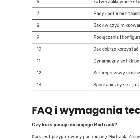
6
Łatwe aplikowanie ef
7
Pady i pętle bez taje
8
Jak ćwiczyć miksowani
9
Podłączenia i konfigur
10
Jak dobrze korzystać
11
Dynamiczny set klubo
12
Set imprezowy okolicz
13
Spontaniczny set „róż
FAQ i wymagania tec
Czy kurs pasuje do mojego Mixtrack?
Kurs jest przygotowany pod rodzinę Mixtrack. Zaró