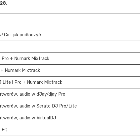
:28
.
! Co i jak podłączyć
y Pro + Numark Mixtrack
J + Numark Mixtrack
J Lite i Pro + Numark Mixtrack
 utworów, audio w dJay/djay Pro
 utworów, audio w Serato DJ Pro/Lite
 utworów, audio w VirtualDJ
i EQ