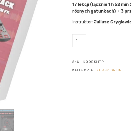
17 lekcji (łącznie 1 h 52 min 
różnych gatunkach)
+
3 pr
Instruktor:
Juliusz Gryglewi
SKU:
KO0DSMTP
KATEGORIA:
KURSY ONLINE