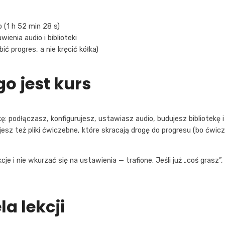
o (1 h 52 min 28 s)
ienia audio i biblioteki
bić progres, a nie kręcić kółka)
go jest kurs
ę: podłączasz, konfigurujesz, ustawiasz audio, budujesz bibliotekę
jesz też pliki ćwiczebne, które skracają drogę do progresu (bo ćw
je i nie wkurzać się na ustawienia — trafione. Jeśli już „coś grasz”,
a lekcji