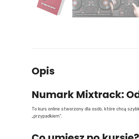
Opis
Numark Mixtrack: Od
To kurs online stworzony dla osób, które chcą szybk
„przypadkiem”.
Co umiesz po kursie