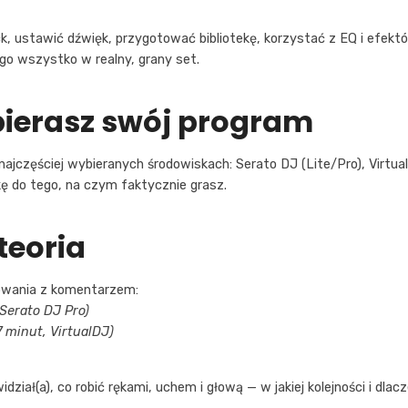
ack, ustawić dźwięk, przygotować bibliotekę, korzystać z EQ i efe
go wszystko w realny, grany set.
bierasz swój program
 najczęściej wybieranych środowiskach: Serato DJ (Lite/Pro), Virtua
 do tego, na czym faktycznie grasz.
teoria
sowania z komentarzem:
Serato DJ Pro)
 minut, VirtualDJ)
ział(a), co robić rękami, uchem i głową — w jakiej kolejności i dlac