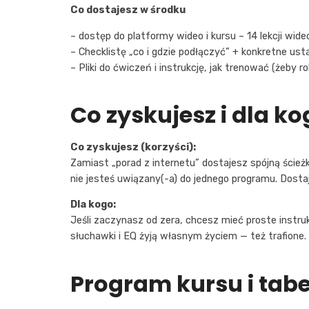
Co dostajesz w środku
– dostęp do platformy wideo i kursu – 14 lekcji wide
– Checklistę „co i gdzie podłączyć” + konkretne ustaw
– Pliki do ćwiczeń i instrukcję, jak trenować (żeby ro
Co zyskujesz i dla ko
Co zyskujesz (korzyści):
Zamiast „porad z internetu” dostajesz spójną ścieżk
nie jesteś uwiązany(-a) do jednego programu. Dosta
Dla kogo:
Jeśli zaczynasz od zera, chcesz mieć proste instrukc
słuchawki i EQ żyją własnym życiem — też trafione.
Program kursu i tabel