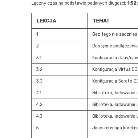
Łączny czas na podstawie podanych długości:
1:52
LEKCJA
TEMAT
1
Bez tego nie zaczniesz
2
Dostępne podłączenia
3.1
Konfiguracja dJay/dja
3.2
Konfiguracja VirtualD
3.3
Konfiguracja Serato D
4.1
Biblioteka, ładowanie
4.2
Biblioteka, ładowanie
4.3
Biblioteka, ładowanie
5
Jasna obsługa korekcj