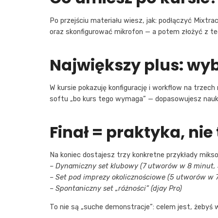
Po przejściu materiału wiesz, jak: podłączyć Mixtr
oraz skonfigurować mikrofon — a potem złożyć z te
Największy plus: wy
W kursie pokazuję konfigurację i workflow na trzech
softu „bo kurs tego wymaga” — dopasowujesz naukę
Finał = praktyka, nie 
Na koniec dostajesz trzy konkretne przykłady mik
– Dynamiczny set klubowy (7 utworów w 8 minut, 
– Set pod imprezy okolicznościowe (5 utworów w 7
– Spontaniczny set „różności” (djay Pro)
To nie są „suche demonstracje”: celem jest, żebyś wid